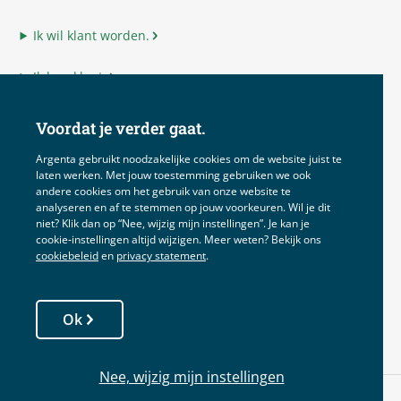
Ik wil klant worden.
Ik ben klant.
Ik ben adviseur.
Voordat je verder gaat.
Ik ben Argenta.
Argenta gebruikt noodzakelijke cookies om de website juist te
laten werken. Met jouw toestemming gebruiken we ook
andere cookies om het gebruik van onze website te
analyseren en af te stemmen op jouw voorkeuren. Wil je dit
niet? Klik dan op “Nee, wijzig mijn instellingen”. Je kan je
Disclaimer
cookie‑instellingen altijd wijzigen. Meer weten? Bekijk ons
cookiebeleid
en
privacy statement
.
Voorwaarden
Privacy
Ok
Cookies
Nee, wijzig mijn instellingen