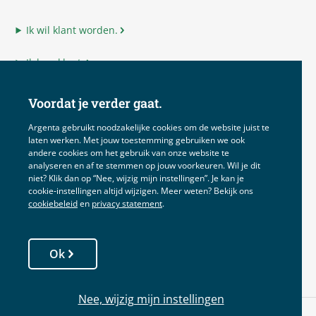
Ik wil klant worden.
Ik ben klant.
Ik ben adviseur.
Voordat je verder gaat.
Ik ben Argenta.
Argenta gebruikt noodzakelijke cookies om de website juist te
laten werken. Met jouw toestemming gebruiken we ook
andere cookies om het gebruik van onze website te
analyseren en af te stemmen op jouw voorkeuren. Wil je dit
niet? Klik dan op “Nee, wijzig mijn instellingen”. Je kan je
Disclaimer
cookie‑instellingen altijd wijzigen. Meer weten? Bekijk ons
cookiebeleid
en
privacy statement
.
Voorwaarden
Privacy
Ok
Cookies
Nee, wijzig mijn instellingen