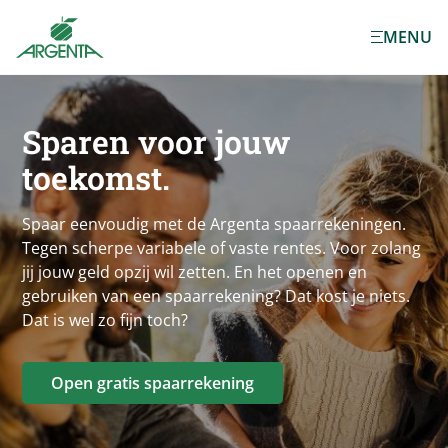
Ga naar de
MENU
hoofdinhoud
Sparen voor jouw
toekomst.
Spaar eenvoudig met de Argenta spaarrekeningen.
Tegen scherpe variabele of vaste rentes. Voor zolang
jij jouw geld opzij wil zetten. En het openen en
gebruiken van een spaarrekening? Dat kost je niets.
Dat is wel zo fijn toch?
Open gratis spaarrekening