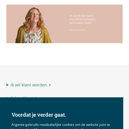
Ik wil klant worden.
Ik ben klant.
Ik ben adviseur.
Voordat je verder gaat.
Ik ben Argenta.
Argenta gebruikt noodzakelijke cookies om de website juist te