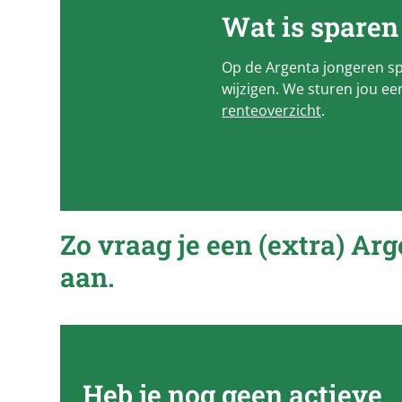
Wat is sparen
Op de Argenta jongeren spa
wijzigen. We sturen jou een
renteoverzicht
.
Zo vraag je een (extra)
Arg
aan.
Heb je nog geen actieve