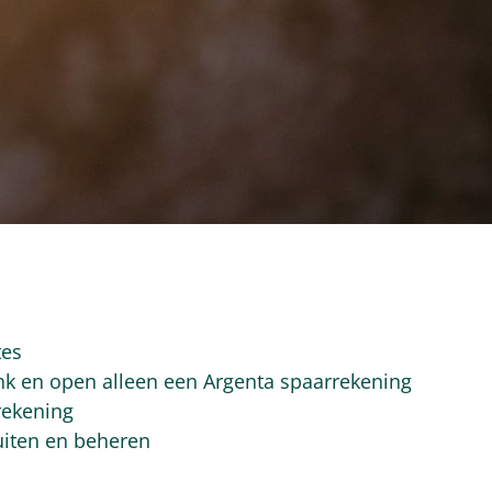
tes
ank en open alleen een Argenta spaarrekening
rekening
uiten en beheren