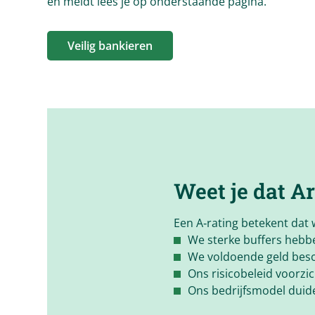
en meldt lees je op onderstaande pagina.
Veilig bankieren
Weet je dat
Ar
Een A‑rating betekent dat 
We sterke buffers hebbe
We voldoende geld besc
Ons risicobeleid voorzic
Ons bedrijfsmodel duidel