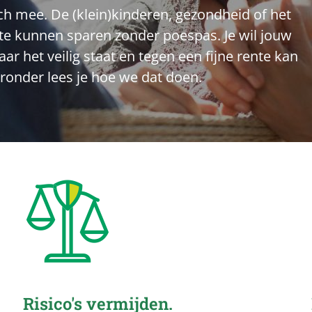
ch mee. De (klein)kinderen, gezondheid of het
m te kunnen sparen zonder poespas. Je wil jouw
r het veilig staat en tegen een fijne rente kan
ronder lees je hoe we dat doen.
Risico's vermijden.