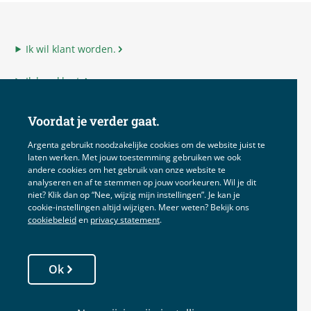
Ik wil klant worden.
Ik ben klant.
Ik ben adviseur.
Voordat je verder gaat.
Ik ben Argenta.
Argenta gebruikt noodzakelijke cookies om de website juist te
laten werken. Met jouw toestemming gebruiken we ook
andere cookies om het gebruik van onze website te
analyseren en af te stemmen op jouw voorkeuren. Wil je dit
niet? Klik dan op “Nee, wijzig mijn instellingen”. Je kan je
Disclaimer
cookie‑instellingen altijd wijzigen. Meer weten? Bekijk ons
cookiebeleid
en
privacy statement
.
Voorwaarden
Privacy
Ok
Cookies