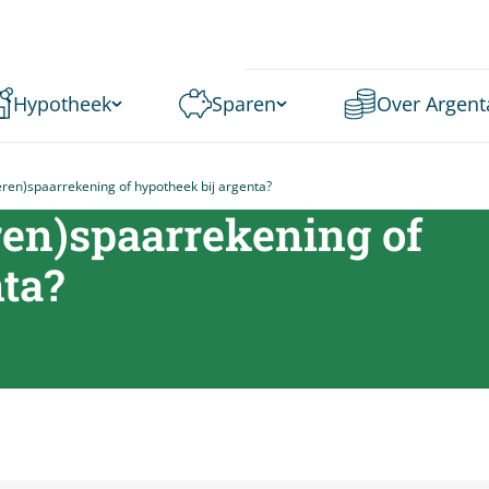
Hypotheek
Sparen
Over Argent
eren)spaarrekening of hypotheek bij argenta?
eren)spaarrekening of
ta
?