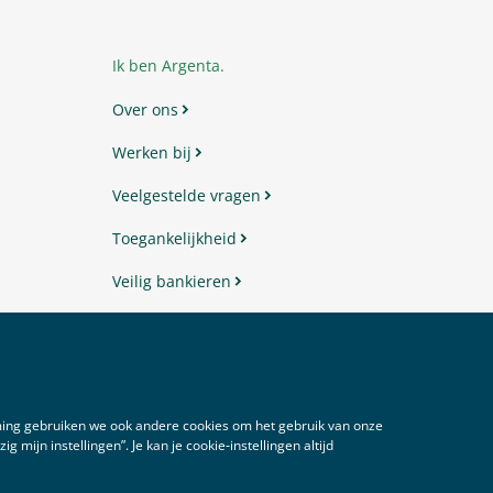
Ik ben Argenta.
Over ons
Werken bij
Veelgestelde vragen
Toegankelijkheid
Veilig bankieren
Contact
mming gebruiken we ook andere cookies om het gebruik van onze
 mijn instellingen”. Je kan je cookie‑instellingen altijd
Disclaimer
Voorwaarden
Privacy
Cookies