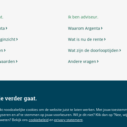
t.
Ik ben adviseur.
nta
Waarom Argenta
ginzicht
Wat is nu de rente
en
Wat zijn de doorlooptijden
waarden
Andere vragen
e verder gaat.
kt noodzakelijke cookies om de website juist te laten werken. Met jouw toeste
yseren en af te stemmen op jouw voorkeuren. Wil je dit niet? Klik dan op “Nee, wijzig
 weten? Bekijk ons
cookiebeleid
en
privacy statement
.