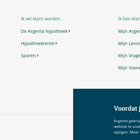
Ik wil klant worden.
Ik ben klan
De Argenta hypotheek
Mijn Arge
Hypotheekrente
Mijn Lenin
Sparen
Mijn Vrag
Mijn Voor
Voordat j
Argenta gebrui
website te anal
wijzigen. Meer