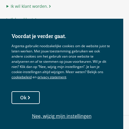
Ik wil klant worden.
Ik ben klant.
Ik ben adviseur.
Voordat je verder gaat.
Ik ben Argenta.
Argenta gebruikt noodzakelijke cookies om de website juist te
laten werken. Met jouw toestemming gebruiken we ook
andere cookies om het gebruik van onze website te
analyseren en af te stemmen op jouw voorkeuren. Wil je dit
niet? Klik dan op “Nee, wijzig mijn instellingen”. Je kan je
Disclaimer
cookie‑instellingen altijd wijzigen. Meer weten? Bekijk ons
cookiebeleid
en
privacy statement
.
Voorwaarden
Privacy
Ok
Cookies
Nee, wijzig mijn instellingen