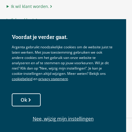
Ik wil klant worden.
Ik ben klant.
Ik ben adviseur.
Voordat je verder gaat.
Ik ben Argenta.
Argenta gebruikt noodzakelijke cookies om de website juist te
laten werken. Met jouw toestemming gebruiken we ook
andere cookies om het gebruik van onze website te
analyseren en af te stemmen op jouw voorkeuren. Wil je dit
niet? Klik dan op “Nee, wijzig mijn instellingen”. Je kan je
Disclaimer
cookie‑instellingen altijd wijzigen. Meer weten? Bekijk ons
cookiebeleid
en
privacy statement
.
Voorwaarden
Privacy
Ok
Cookies
Nee, wijzig mijn instellingen