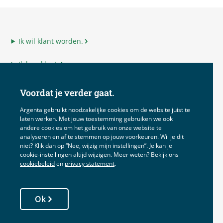
Ik wil klant worden.
Ik ben klant.
Ik ben adviseur.
Voordat je verder gaat.
Ik ben Argenta.
Argenta gebruikt noodzakelijke cookies om de website juist te
laten werken. Met jouw toestemming gebruiken we ook
andere cookies om het gebruik van onze website te
analyseren en af te stemmen op jouw voorkeuren. Wil je dit
niet? Klik dan op “Nee, wijzig mijn instellingen”. Je kan je
Disclaimer
cookie‑instellingen altijd wijzigen. Meer weten? Bekijk ons
cookiebeleid
en
privacy statement
.
Voorwaarden
Privacy
Ok
Cookies