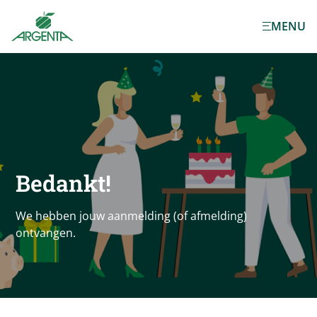
Ga naar de
MENU
hoofdinhoud
Bedankt!
We hebben jouw aanmelding (of afmelding)
ontvangen.