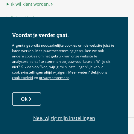
Ik wil klant worden.
Ik ben klant.
Ik ben adviseur.
Voordat je verder gaat.
Ik ben Argenta.
Argenta gebruikt noodzakelijke cookies om de website juist te
laten werken. Met jouw toestemming gebruiken we ook
andere cookies om het gebruik van onze website te
analyseren en af te stemmen op jouw voorkeuren. Wil je dit
niet? Klik dan op “Nee, wijzig mijn instellingen”. Je kan je
Disclaimer
cookie‑instellingen altijd wijzigen. Meer weten? Bekijk ons
cookiebeleid
en
privacy statement
.
Voorwaarden
Privacy
Ok
Cookies
Nee, wijzig mijn instellingen