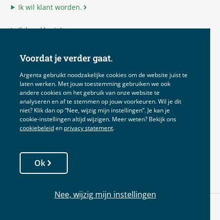
Ik wil klant worden.
Ik ben klant.
Ik ben adviseur.
Voordat je verder gaat.
Ik ben Argenta.
Argenta gebruikt noodzakelijke cookies om de website juist te
laten werken. Met jouw toestemming gebruiken we ook
andere cookies om het gebruik van onze website te
analyseren en af te stemmen op jouw voorkeuren. Wil je dit
niet? Klik dan op “Nee, wijzig mijn instellingen”. Je kan je
Disclaimer
cookie‑instellingen altijd wijzigen. Meer weten? Bekijk ons
cookiebeleid
en
privacy statement
.
Voorwaarden
Privacy
Ok
Cookies
Nee, wijzig mijn instellingen