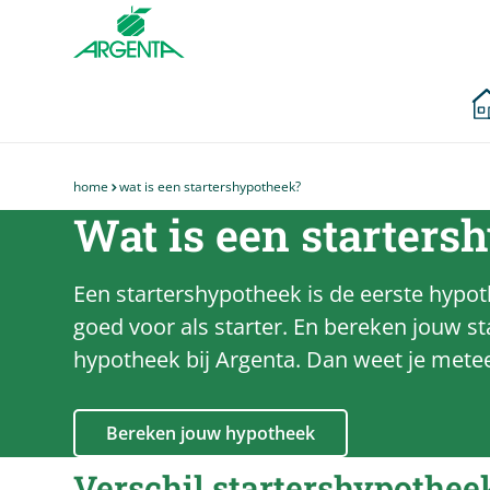
Ga naar de
hoofdinhoud
home
wat is een startershypotheek?
Je
Wat is een starters
bent
hier
Een startershypotheek is de eerste hypothe
goed voor als starter. En bereken jouw 
hypotheek bij Argenta. Dan weet je metee
Bereken jouw hypotheek
Verschil startershypotheek