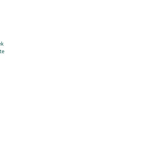
ek
te