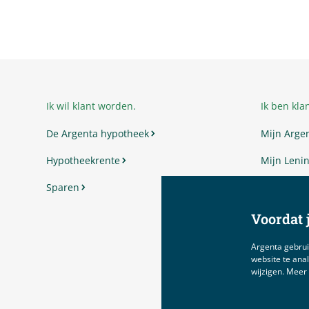
Ik wil klant worden.
Ik ben klan
De Argenta hypotheek
Mijn Arge
Hypotheekrente
Mijn Lenin
Sparen
Mijn Vrag
Mijn Voor
Voordat j
Argenta gebrui
website te anal
wijzigen. Meer