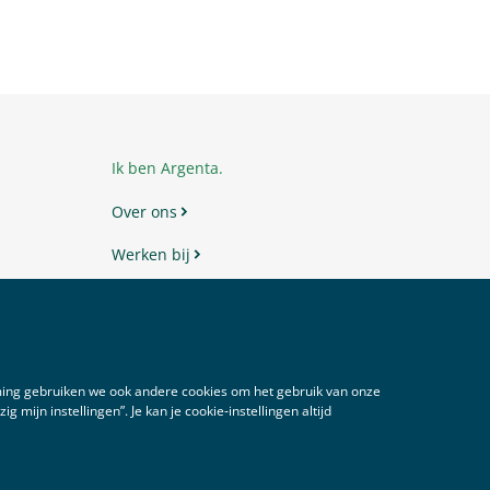
Ik ben Argenta.
Over ons
Werken bij
Veelgestelde vragen
Toegankelijkheid
Veilig bankieren
mming gebruiken we ook andere cookies om het gebruik van onze
 mijn instellingen”. Je kan je cookie‑instellingen altijd
Contact