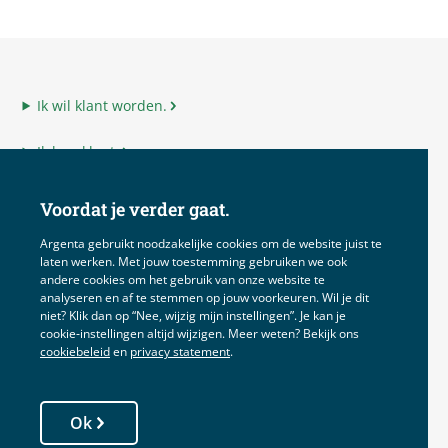
Ik wil klant worden.
Ik ben klant.
Ik ben adviseur.
Voordat je verder gaat.
Ik ben Argenta.
Argenta gebruikt noodzakelijke cookies om de website juist te
laten werken. Met jouw toestemming gebruiken we ook
andere cookies om het gebruik van onze website te
analyseren en af te stemmen op jouw voorkeuren. Wil je dit
niet? Klik dan op “Nee, wijzig mijn instellingen”. Je kan je
Disclaimer
cookie‑instellingen altijd wijzigen. Meer weten? Bekijk ons
cookiebeleid
en
privacy statement
.
Voorwaarden
Privacy
Ok
Cookies