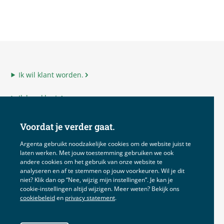
Ik wil klant worden.
Ik ben klant.
Ik ben adviseur.
Voordat je verder gaat.
Ik ben Argenta.
Argenta gebruikt noodzakelijke cookies om de website juist te
laten werken. Met jouw toestemming gebruiken we ook
andere cookies om het gebruik van onze website te
analyseren en af te stemmen op jouw voorkeuren. Wil je dit
niet? Klik dan op “Nee, wijzig mijn instellingen”. Je kan je
Disclaimer
cookie‑instellingen altijd wijzigen. Meer weten? Bekijk ons
cookiebeleid
en
privacy statement
.
Voorwaarden
Privacy