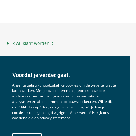
Ik wil klant worden.
Ik ben klant.
Ik ben adviseur.
Voordat je verder gaat.
Ik ben Argenta.
Argenta gebruikt noodzakelijke cookies om de website juist te
laten werken. Met jouw toestemming gebruiken we ook
andere cookies om het gebruik van onze website te
analyseren en af te stemmen op jouw voorkeuren. Wil je dit
niet? Klik dan op “Nee, wijzig mijn instellingen”. Je kan je
Disclaimer
cookie‑instellingen altijd wijzigen. Meer weten? Bekijk ons
cookiebeleid
en
privacy statement
.
Voorwaarden
Privacy