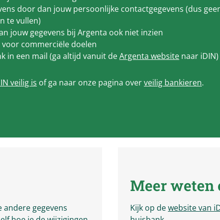
ens door dan jouw persoonlijke contactgegevens (dus geen 
in te vullen)
kan jouw gegevens bij Argenta ook niet inzien
kt voor commerciële doelen
nk in een mail (ga altijd vanuit de
Argenta website
naar iDIN
N veilig is
of ga naar onze pagina over
veilig bankieren
.
Meer weten 
 je andere gegevens
Kijk op de
website van i
zelf hoe je de wijzigingen
huisbank.