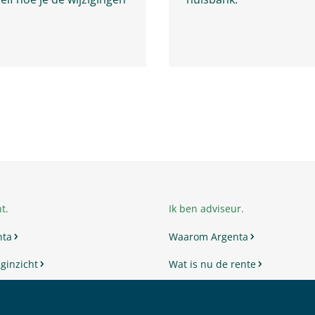
t.
Ik ben adviseur.
nta
Waarom Argenta
ginzicht
Wat is nu de rente
en
Wat zijn de doorlooptijden