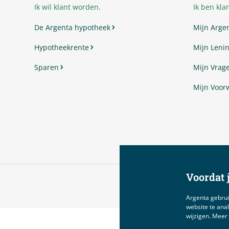
Ik wil klant worden.
Ik ben klan
De Argenta hypotheek
Mijn Arge
Hypotheekrente
Mijn Lenin
Sparen
Mijn Vrag
Mijn Voor
Voordat j
Argenta gebrui
website te anal
wijzigen. Meer