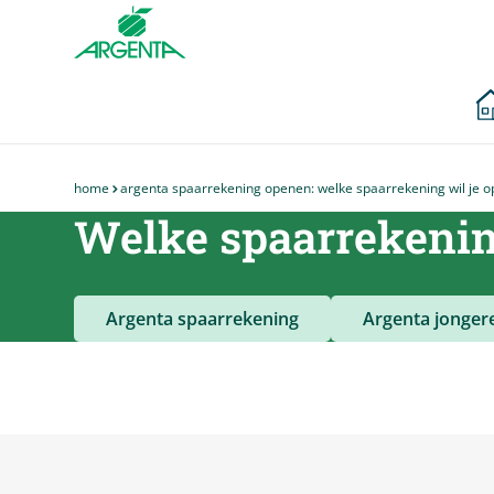
Ga naar de
hoofdinhoud
home
argenta spaarrekening openen: welke spaarrekening wil je 
Je
Welke spaarrekenin
bent
hier
Argenta spaarrekening
Argenta jonger