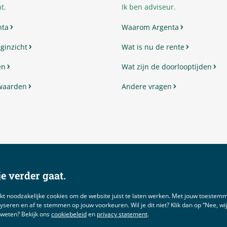
t.
Ik ben adviseur.
nta
Waarom Argenta
ginzicht
Wat is nu de rente
en
Wat zijn de doorlooptijden
waarden
Andere vragen
e verder gaat.
kt noodzakelijke cookies om de website juist te laten werken. Met jouw toeste
yseren en af te stemmen op jouw voorkeuren. Wil je dit niet? Klik dan op “Nee, wijzig
 weten? Bekijk ons
cookiebeleid
en
privacy statement
.