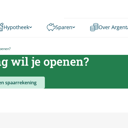
Hypotheek
Sparen
Over Argent
openen?
g wil je openen?
en spaarrekening