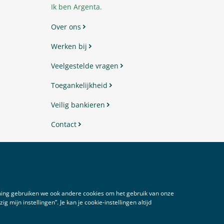
Ik ben Argenta.
Over ons
Werken bij
Veelgestelde vragen
Toegankelijkheid
Veilig bankieren
Contact
Disclaimer
Voorwaarden
Privacy
Cookies
mming gebruiken we ook andere cookies om het gebruik van onze
 mijn instellingen”. Je kan je cookie‑instellingen altijd