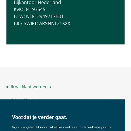
Bijkantoor Nederland
KvK: 34193645
BTW: NL812949717B01
BIC/ SWIFT: ARSNNL21XXX
Ik wil klant worden.
Ik ben klant.
Ik ben adviseur.
Voordat je verder gaat.
Ik ben Argenta.
Argenta gebruikt noodzakelijke cookies om de website juist te