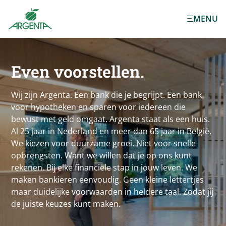
Ga naar de
MENU
hoofdinhoud
Even voorstellen.
Wij zijn Argenta. Een bank die je begrijpt. Een bank
voor hypotheken en sparen voor iedereen die
bewust met geld omgaat. Argenta staat als een huis.
Al 25 jaar in Nederland en meer dan 65 jaar in België.
We kiezen voor duurzame groei. Niet voor snelle
opbrengsten. Want we willen dat je op ons kunt
rekenen. Bij elke financiële stap in jouw leven. We
maken bankieren eenvoudig. Geen kleine lettertjes
maar duidelijke voorwaarden in heldere taal. Zodat jij
de juiste keuzes kunt maken.