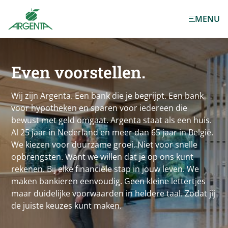
Ga naar de
MENU
hoofdinhoud
Even voorstellen.
Wij zijn Argenta. Een bank die je begrijpt. Een bank
voor hypotheken en sparen voor iedereen die
bewust met geld omgaat. Argenta staat als een huis.
Al 25 jaar in Nederland en meer dan 65 jaar in België.
We kiezen voor duurzame groei. Niet voor snelle
opbrengsten. Want we willen dat je op ons kunt
rekenen. Bij elke financiële stap in jouw leven. We
maken bankieren eenvoudig. Geen kleine lettertjes
maar duidelijke voorwaarden in heldere taal. Zodat jij
de juiste keuzes kunt maken.