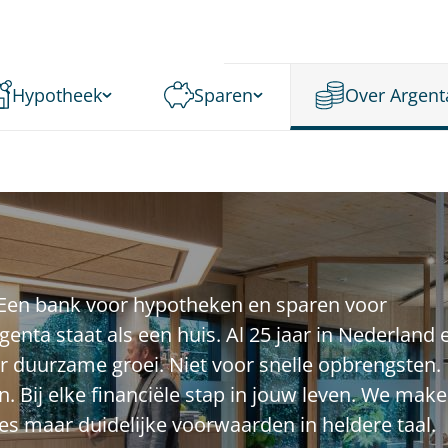
Hypotheek
Sparen
Over Argent
t. Een bank voor hypotheken en sparen voor
nta staat als een huis. Al 25 jaar in Nederland 
or duurzame groei. Niet voor snelle opbrengsten.
. Bij elke financiële stap in jouw leven. We mak
es maar duidelijke voorwaarden in heldere taal.