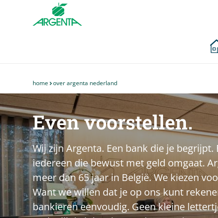
Ga naar de
hoofdinhoud
home
over argenta nederland
Je
bent
hier
Even voorstellen.
Wij zijn Argenta. Een bank die je begrijp
iedereen die bewust met geld omgaat. Arge
meer dan 65 jaar in België. We kiezen vo
Want we willen dat je op ons kunt rekenen
bankieren eenvoudig. Geen kleine lettertj