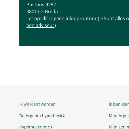
Postbus 9252
4801 LG Breda
Let op: dit is geen inloopkantoor (je kunt alles 
een adviseur
)
Ik wil klant worden.
Ik ben klan
De Argenta hypotheek
Mijn Arge
Hypotheekrente
Mijn Lenin