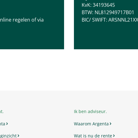
KvK: 34193645
BTW: NL812949717B01
online regelen of via
BIC/ SWIFT: ARSNNL21X
t.
Ik ben adviseur.
nta
Waarom Argenta
ginzicht
Wat is nu de rente