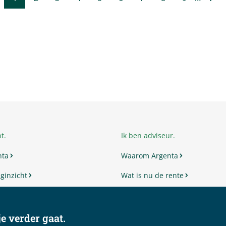
Huidige
Pagina
Pagina
Pagina
Pagina
Pagina
Pagina
Pagina
Pagina
Nex
pagina
›
t.
Ik ben adviseur.
nta
Waarom Argenta
ginzicht
Wat is nu de rente
en
Wat zijn de doorlooptijden
waarden
Andere vragen
e verder gaat.