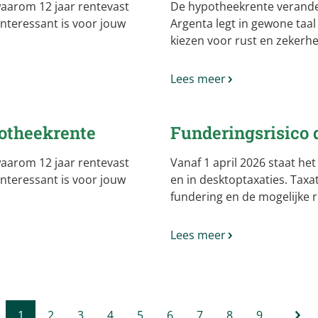
 waarom 12 jaar rentevast
De hypotheekrente verander
 interessant is voor jouw
Argenta legt in gewone taa
kiezen voor rust en zekerhe
Lees meer
ypotheekrente
Funderingsrisico d
 waarom 12 jaar rentevast
Vanaf 1 april 2026 staat het
 interessant is voor jouw
en in desktoptaxaties. Tax
fundering en de mogelijke ri
Lees meer
1
2
3
4
5
6
7
8
9
…