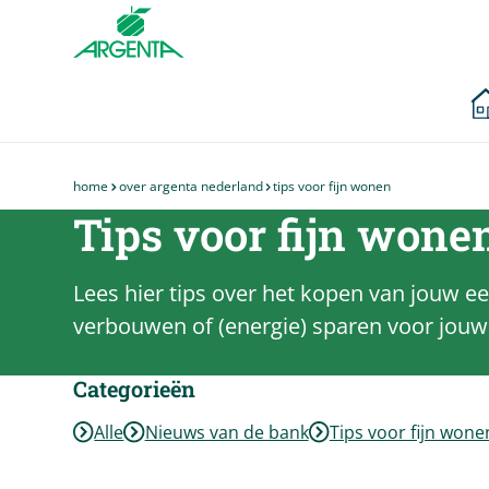
Ga naar de
hoofdinhoud
home
over argenta nederland
tips voor fijn wonen
Je
Tips voor fijn wone
bent
hier
Lees hier tips over het kopen van jouw ee
verbouwen of (energie) sparen voor jouw h
Categorieën
Alle
Nieuws van de bank
Tips voor fijn wone