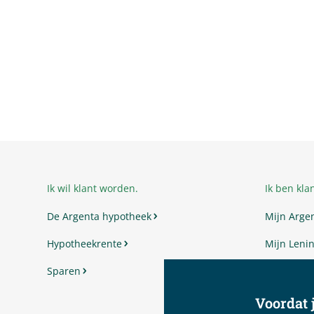
Ik wil klant worden.
Ik ben klan
De Argenta hypotheek
Mijn Arge
Hypotheekrente
Mijn Lenin
Sparen
Mijn Vrag
Mijn Voor
Voordat j