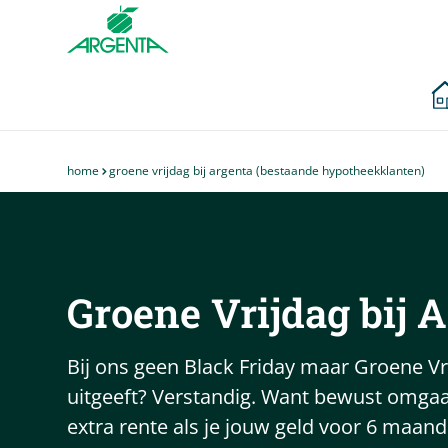
Ga naar de
hoofdinhoud
home
groene vrijdag bij argenta (bestaande hypotheekklanten)
Je
bent
hier
Groene Vrijdag bij
A
Bij ons geen Black Friday maar Groene Vrijd
uitgeeft? Verstandig. Want bewust omgaan
extra rente als je jouw geld voor 6 maand