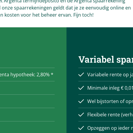
het Argenta termijndeposito en de Argenta spaarrekening
l onze spaarrekeningen geldt dat je ze eenvoudig online en
 kosten voor het beheer ervan. Fijn toch!
Variabel spa
genta hypotheek: 2,80% *
Variabele rente op 
Minimale inleg € 0,0
Wel bijstorten of o
Flexibele rente (verh
Opzeggen op ieder