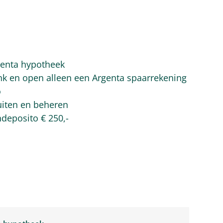
genta hypotheek
ank en open alleen een Argenta spaarrekening
o
uiten en beheren
ndeposito € 250,-