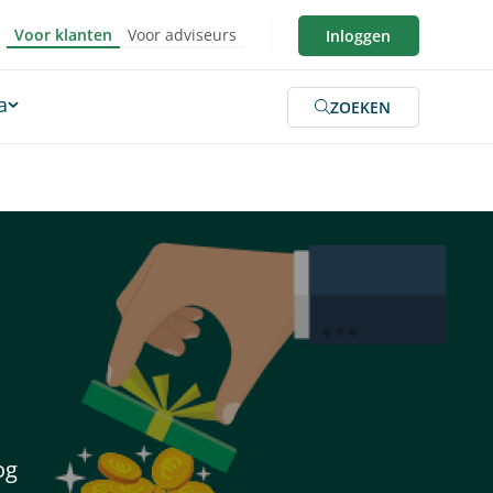
Voor klanten
Voor adviseurs
Inloggen
a
ZOEKEN
og