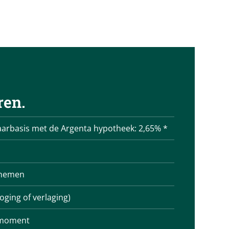
ren.
jaarbasis met de Argenta hypotheek: 2,65% *
1
pnemen
oging of verlaging)
 moment