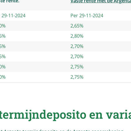
te rente.
Vaste rente met de Argent
 29-11-2024
Per 29-11-2024
50%
2,65%
65%
2,80%
65%
2,70%
65%
2,70%
70%
2,75%
70%
2,75%
 termijndeposito en vari