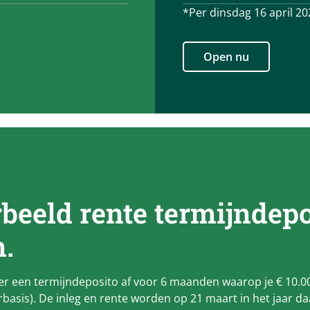
*Per dinsdag 16 april 20
Open nu
eeld rente termijndepo
.
ber een termijndeposito af voor 6 maanden waarop je € 10.000
rbasis). De inleg en rente worden op 21 maart in het jaar da